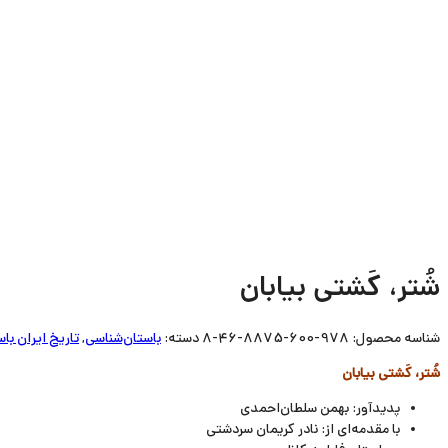
شُتر، کَشتی بیابان
شناسه محصول:
978-600-8875-46-8
دسته:
باستان‌شناسی
,
تاریخ ایران با
شُتر، کَشتی بیابان
پدیدآور: بهمن سلطان‌احمدی
با مقدمه‌ای از: نادر کریمان سردشتی