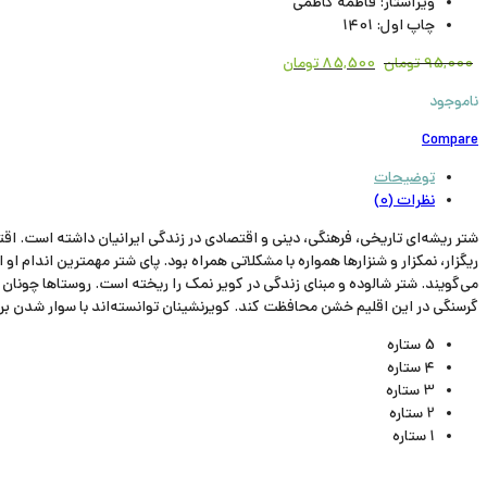
ویراستار: فاطمه کاظمی
چاپ اول: 1401
95,000
تومان
85,500
تومان
ناموجود
Compare
توضیحات
نظرات (0)
شتر ریشه‌­ای تاریخی، فرهنگی، دینی و اقتصادی در زندگی ایرانیان داشته است. اق
ریگزار، نمکزار و شنزارها همواره با مشکلاتی همراه بود. پای شتر مهمترین اندام
می‌گویند. شتر شالوده و مبنای زندگی در کویر نمک را ریخته است. روستاها چونان بن
گرسنگی در این اقلیم خشن محافظت کند. کویرنشینان توانسته‌اند با سوار شدن بر این 
5 ستاره
4 ستاره
3 ستاره
2 ستاره
1 ستاره