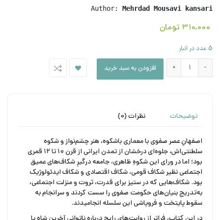
Author: 
Mehrdad Mousavi kansari
310,000
تومان
5 عدد در انبار
ریشه‌یابی یک سقوط تاریخی (نقش شکاف‌های اجتماعی در سقوط اصفهان و انق
افزودن به سبد خرید
توضیحات
نظرات (0)
اصفهانِ عصر صفوی با معماری باشکوه، هنر چشم‌نواز و شکوه
سلطنتی‌اش، جلوه‌ای درخشان از تمدن ایرانی از قرن ۱۰ تا ۱۲ قمری
بود؛ اما در ورای این شکوهِ ظاهری، جامعه‌ درگیرِ شکاف‌های عمیق
اجتماعی نظیر شکاف قومی، شکاف اقتصادی و شکاف ایدئولوژیک
بود. شکاف‌هایی که در ستیز برای قدرت، ثروت و منزلت اجتماعی،
به‌تدریج بنیان‌های حکومت صفوی را سست کردند و سرانجام به
سقوط پایتخت و فروپاشی این سلسله انجامیدند.
در این کتاب، فراتر از روایت‌های رایج درباره ناتوانی آخرین شاه یا