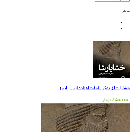
نمایش
خشایارشا (زندگی نامۀ شاهزاده‌ایی ایرانی)
850,000
تومان