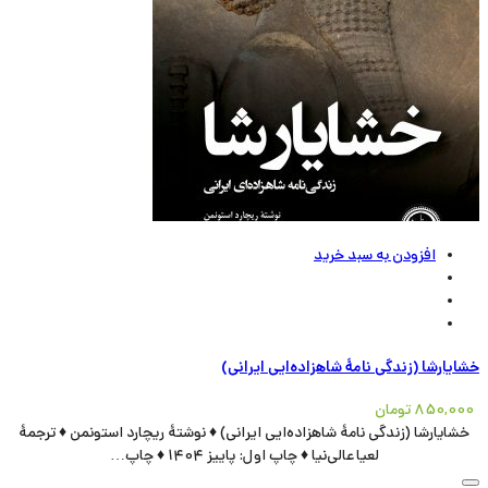
افزودن به سبد خرید
خشایارشا (زندگی نامۀ شاهزاده‌ایی ایرانی)
850,000
تومان
خشایارشا (زندگی نامۀ شاهزاده‌ایی ایرانی) ♦ نوشتۀ ریچارد استونمن ♦ ترجمۀ
لعیا عالی‌نیا ♦ چاپ اول: پاییز 1404 ♦ چاپ…