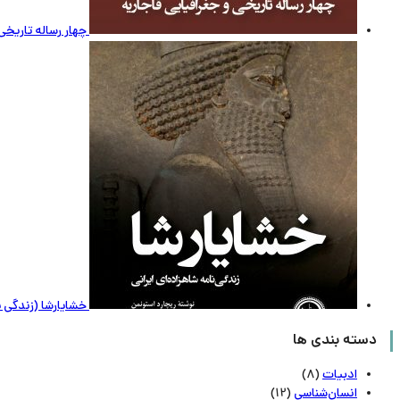
چهار رساله تاریخی
خشایارشا (زندگی ن
دسته بندی ها
ادبیات
(8)
انسان‌شناسی
(12)