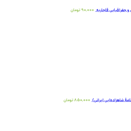
 و جغرافیایی قاجاریه
90,000
تومان
امۀ شاهزاده‌ایی ایرانی)
850,000
تومان