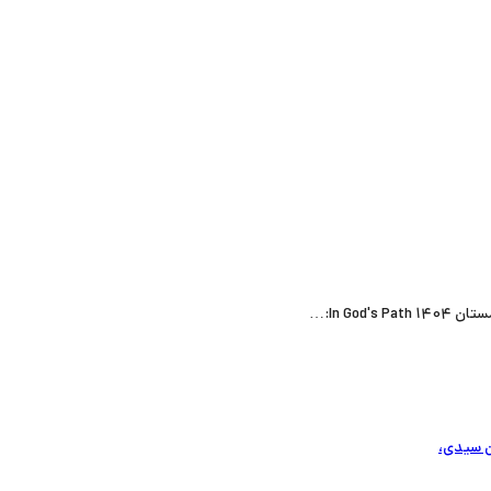
In Go:…
ان سیدی،