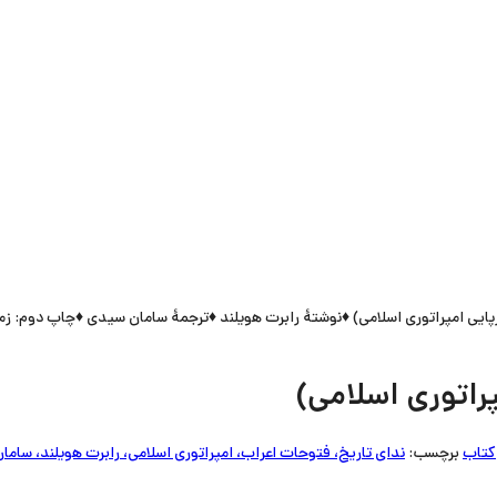
 امپراتوری اسلامی) ♦نوشتۀ رابرت هویلند ♦ترجمۀ سامان سیدی ♦چاپ دوم: زمستان 1404 d's Path
راتوری اسلامی)
کتاب
برچسب:
ندای تاریخ، فتوحات اعراب، امپراتوری اسلامی، رابرت هویلند، سام