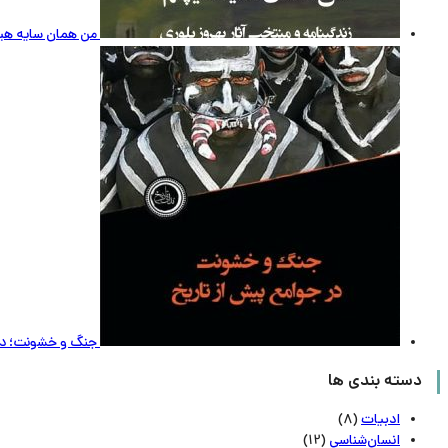
من همان سایه هیچم
جنگ و خشونت؛ در 
دسته بندی ها
ادبیات
(8)
انسان‌شناسی
(12)