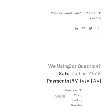
17 Princess Road, London, Greater
London
We Using
Got Question?
Safe
Call us 24/7
Payments
[80] 1017 197
17 Princess
Road,
London,
Greater