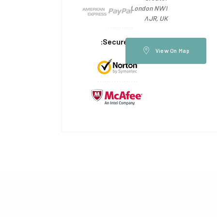
London NW1
8JR, UK
Secured by:
View On Map